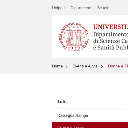
Unipd.it
Dipartimenti
Scuole
Home
Eventi e Avvisi
Donne e Pia
Vai
al
contenuto
Tutte
Rassegna stampa