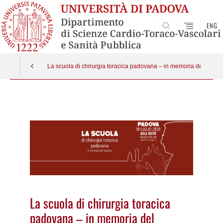
ENG
SEARCH
La scuola di chirurgia toracica padovana – in memoria del maest
Vai
al
contenuto
La scuola di chirurgia toracica
padovana – in memoria del