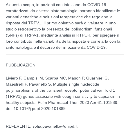
A questo scopo, in pazienti con infezione da COVID-19
caratterizzati da diverse sintomatologie, saranno identificate le
varianti genetiche e soluzioni terapeutiche che regolano la
risposta del TRPV1. Il primo obiettivo sarà di valutare in uno
studio retrospettivo la presenza dei polimorfismi funzionali
(SNPs) di TRPV-1, mediante analisi in RTPCR, per spiegare il
loro contributo nella variabilità della risposta e correlarla con la
sintomatologia e il decorso dell’infezione da COVID-19.
PUBBLICAZIONI
Liviero F, Campisi M, Scarpa MC, Mason P, Guarnieri G,
Maestrelli P, Pavanello S. Multiple single nucleotide
polymorphisms of the transient receptor potential vanilloid 1
(TRPV1) genes associate with cough sensitivity to capsaicin in
healthy subjects. Pulm Pharmacol Ther. 2020 Apr;61:101889.
doi: 10.1016/j.pupt.2020.101889
REFERENTE:
sofia.pavanello@unipd.it