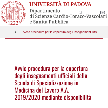
ENG
SEARCH
Avvio procedura per la copertura degli insegnamenti ufficiali del
Vai
al
contenuto
Avvio procedura per la copertura
degli insegnamenti ufficiali della
Scuola di Specializzazione in
Medicina del Lavoro A.A.
2019/2020 mediante disponibilità