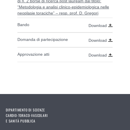
di n. 2 borse di ricerca post lauream dal titolo:
“Metodologia e analisi clinico-epidemiologica nelle
neoplasie toraciche” – resp. prof. D. Gregori
Bando
Download
Domanda di partecipazione
Download
Approvazione atti
Download
DIPARTIMENTO DI SCIENZE
CARDIO-TORACO-VASCOLARI
E SANITÀ PUBBLICA