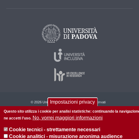
Impostazioni privacy
© 2026 Università di Padova - Tutti i diritti riservati
P.I. 00742430283 C.F. 80006480281
Questo sito utilizza i cookie per analisi statistiche: continuando la navigazion
No, vorrei maggiori informazioni
ne accetti l'uso.
Privacy policy
Informazioni su questo sito
Cookie tecnici - strettamente necessari
Cookie analitici - misurazione anonima audience