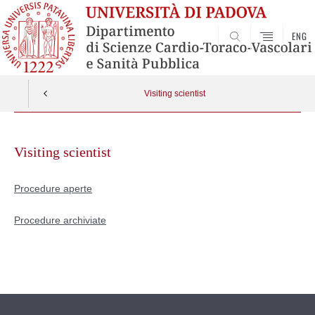
ENG
SEARCH
Visiting scientist
Skip
to
Visiting scientist
content
Procedure aperte
Procedure archiviate