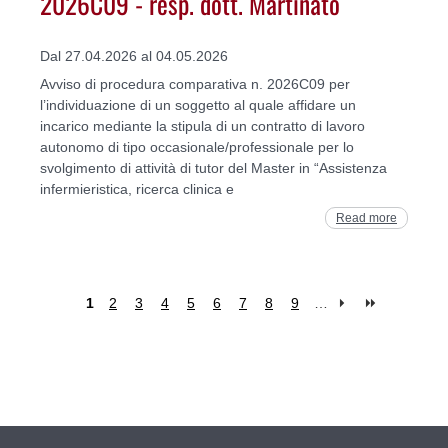
2026C09 - resp. dott. Martinato
Dal 27.04.2026 al 04.05.2026
Avviso di procedura comparativa n. 2026C09 per
l’individuazione di un soggetto al quale affidare un
incarico mediante la stipula di un contratto di lavoro
autonomo di tipo occasionale/professionale per lo
svolgimento di attività di tutor del Master in “Assistenza
infermieristica, ricerca clinica e
Read more
1
2
3
4
5
6
7
8
9
…
Pages