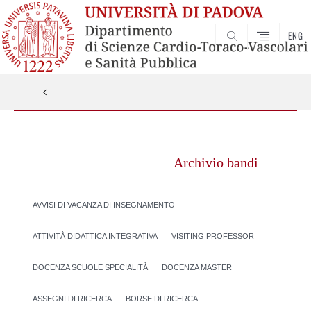
ENG
SEARCH
Vai
al
Archivio bandi
contenuto
AVVISI DI VACANZA DI INSEGNAMENTO
ATTIVITÀ DIDATTICA INTEGRATIVA
VISITING PROFESSOR
DOCENZA SCUOLE SPECIALITÀ
DOCENZA MASTER
ASSEGNI DI RICERCA
BORSE DI RICERCA