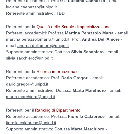
Referente accademico: Prof.ssa
Luciana Caenazzo
- email:
luciana.caenazzo@unipd.it
Referente amministrativo:
TBD
Referenti per la
Qualità nelle Scuole di specializzazione
Referenti accademici:
Prof.ssa
Martina Perazzolo Marra
- email
martina.perazzolomarra@unipd.it
; Prof.
Andrea Dell'Amore
-
email
andrea.dellamore@unipd.it
Supporto amministrativo: Dott.ssa
Silvia Sacchiero
- email
silvia.sacchiero@unipd.it
Referenti per la
Ricerca internazionale
Referente accademico: Prof.
Dario Gregori
- email:
dario.gregori@unipd.it
Referente amministrativo: Dott.ssa
Marta Marchioro
- email:
marta.marchioro@unipd.it
Referenti per il
Ranking di Dipartimento
Referente accademico: Prof.ssa
Fiorella Calabrese
- email:
fiorella.calabrese@unipd.it
Supporto amministrativo: Dott.ssa
Marta Marchioro
-