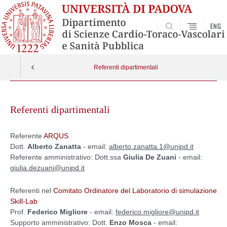
ENG
SEARCH
Referenti dipartimentali
Skip
to
Referenti dipartimentali
content
Referente
ARQUS
Dott.
Alberto Zanatta
- email:
alberto.zanatta.1@unipd.it
Referente amministrativo: Dott.ssa
Giulia De Zuani
- email:
giulia.dezuani@unipd.it
Referenti nel
Comitato Ordinatore del Laboratorio di simulazione
Skill-Lab
Prof.
Federico Migliore
- email:
federico.migliore@unipd.it
Supporto amministrativo: Dott.
Enzo Mosca
- email: