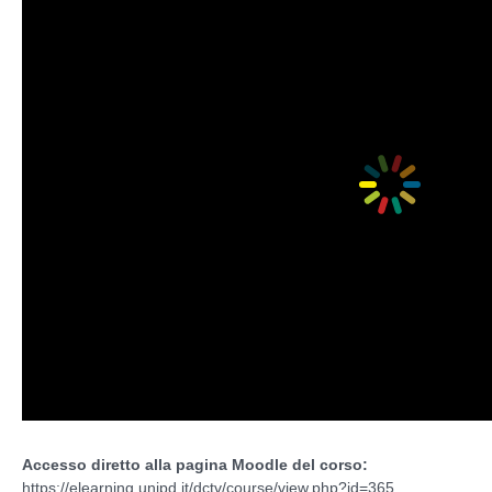
Accesso diretto alla pagina Moodle del corso:
https://elearning.unipd.it/dctv/course/view.php?id=365